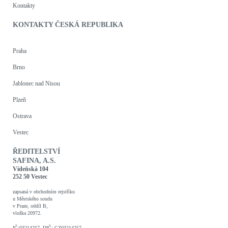
Kontakty
KONTAKTY ČESKÁ REPUBLIKA
Praha
Brno
Jablonec nad Nisou
Plzeň
Ostrava
Vestec
ŘEDITELSTVÍ
SAFINA, A.S.
Vídeňská 104
252 50 Vestec
zapsaná v obchodním rejstříku
u Městského soudu
v Praze, oddíl B,
vložka 20972.
IČ:03214257, DIČ: CZ03214257