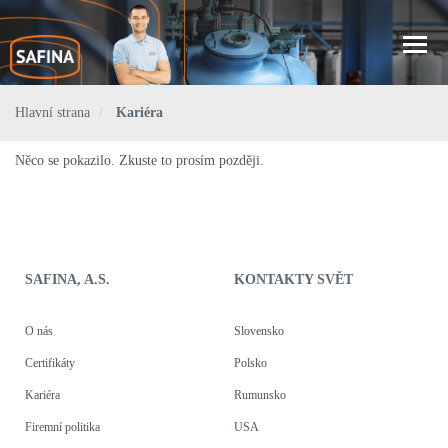
Toggl
naviga
Hlavní strana
Kariéra
Něco se pokazilo. Zkuste to prosím později.
SAFINA, A.S.
KONTAKTY SVĚT
O nás
Slovensko
Certifikáty
Polsko
Kariéra
Rumunsko
Firemní politika
USA